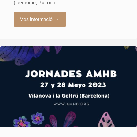
(Iberhome, Boiron i …
"Les
Més informació
imatges
de
les
Jornades
AMHB
2023"