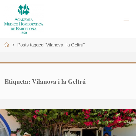
Skip
to
A
content
M
H
B
Home
Posts tagged "Vilanova i la Geltrú"
Etiqueta:
Vilanova i la Geltrú