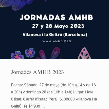
de
l’AMHB!"
Jornades AMHB 2023
Fecha: Sábado, 27 de mayo (de 10h a 14 y de 16
a 20h) y domingo 28 (de 10h a 14h) Lugar: Hotel
César. Carrer d’Isaac Peral, 6. 08800 Vilanova i la
Geltrú. Teléf: 938 …