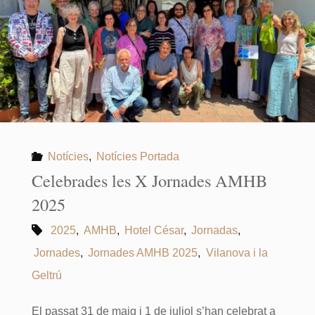
Notícies
,
Notícies Portada
Celebrades les X Jornades AMHB
2025
2025
,
AMHB
,
Hotel César
,
Jornadas
,
Jornades
,
Jornades AMHB 2025
,
Vilanova i la
Geltrú
El passat 31 de maig i 1 de juliol s’han celebrat a