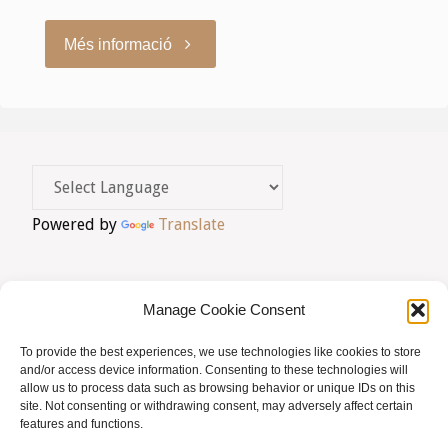
"Jornades
Més informació
AMHB
2023"
Powered by
Translate
Manage Cookie Consent
To provide the best experiences, we use technologies like cookies to store
AVIS LEGAL
|
POLÍTICA DE PRIVACITAT
|
and/or access device information. Consenting to these technologies will
allow us to process data such as browsing behavior or unique IDs on this
BUSQUES HOMEÒPATA?
|
ACCÉS SOCIS
site. Not consenting or withdrawing consent, may adversely affect certain
features and functions.