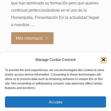
que han terminado su formación pero que quieren
continuar perfeccionándose en el uso de la
Homeopatía. Presentación En la actualidad llegan
a nuestras …
"Formación
Més informació
continuada:
Manage Cookie Consent
Curso
To provide the best experiences, we use technologies like cookies to store
«Patología
and/or access device information. Consenting to these technologies will
allow us to process data such as browsing behavior or unique IDs on this
site. Not consenting or withdrawing consent, may adversely affect certain
del
features and functions.
Tiroides
AVIS LEGAL
|
POLÍTICA DE PRIVACITAT
|
Accepta
BUSQUES HOMEÒPATA?
|
ACCÉS SOCIS
y