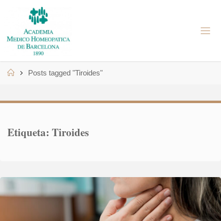
Skip
to
A
content
M
H
B
Home
Posts tagged "Tiroides"
Etiqueta:
Tiroides