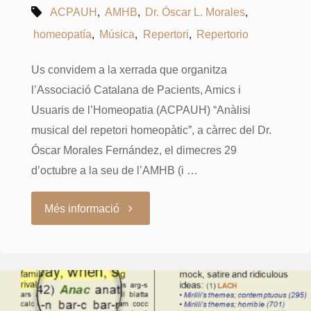
ACPAUH
,
AMHB
,
Dr. Óscar L. Morales
,
homeopatía
,
Música
,
Repertori
,
Repertorio
Us convidem a la xerrada que organitza
l’Associació Catalana de Pacients, Amics i
Usuaris de l’Homeopatia (ACPAUH) “Anàlisi
musical del repetori homeopàtic”, a càrrec del Dr.
Óscar Morales Fernández, el dimecres 29
d’octubre a la seu de l’AMHB (i …
"Xerrada
Més informació
gratuïta
per
pacients