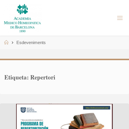
Skip
to
A
content
M
H
B
Home
Esdeveniments
Etiqueta:
Repertori