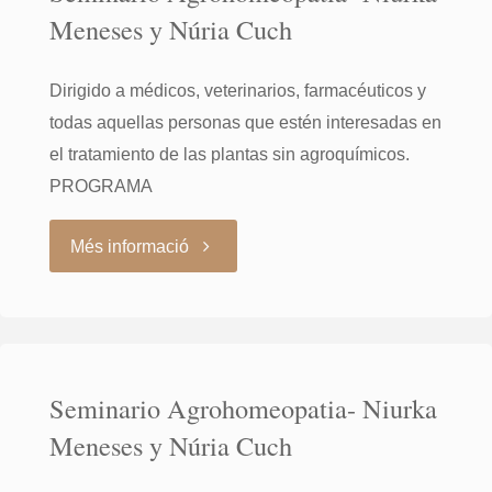
Meneses y Núria Cuch
Dirigido a médicos, veterinarios, farmacéuticos y
todas aquellas personas que estén interesadas en
el tratamiento de las plantas sin agroquímicos.
PROGRAMA
"Seminario
Més informació
Agrohomeopatia-
Niurka
Seminario Agrohomeopatia- Niurka
Meneses
Meneses y Núria Cuch
y