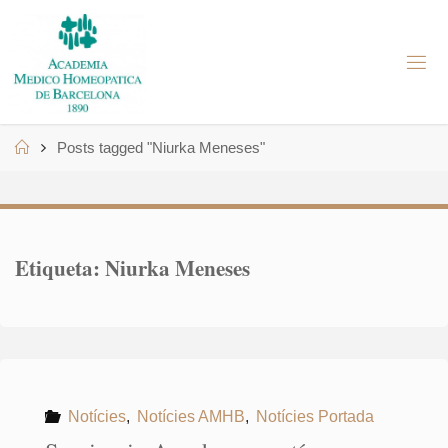
Skip
to
A
content
M
H
B
Home
Posts tagged "Niurka Meneses"
Etiqueta:
Niurka Meneses
Notícies
,
Notícies AMHB
,
Notícies Portada