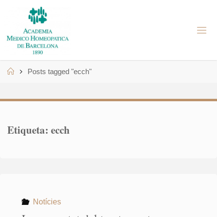
Skip
to
A
content
M
H
B
Home
Posts tagged "ecch"
Etiqueta:
ecch
Notícies