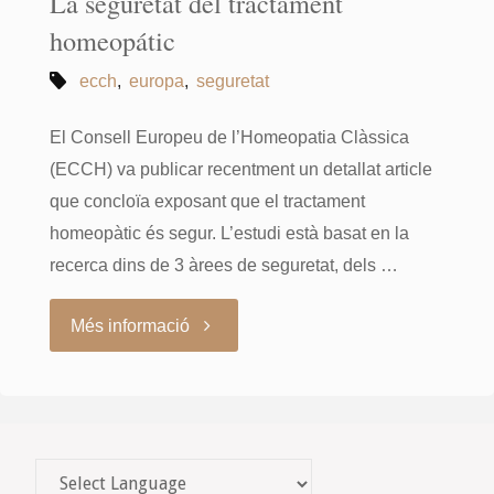
La seguretat del tractament
homeopátic
ecch
,
europa
,
seguretat
El Consell Europeu de l’Homeopatia Clàssica
(ECCH) va publicar recentment un detallat article
que concloïa exposant que el tractament
homeopàtic és segur. L’estudi està basat en la
recerca dins de 3 àrees de seguretat, dels …
"La
Més informació
seguretat
del
tractament