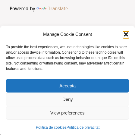
Powered by
Translate
homeopátic"
Manage Cookie Consent
To provide the best experiences, we use technologies like cookies to store
AVIS LEGAL
|
POLÍTICA DE PRIVACITAT
|
and/or access device information. Consenting to these technologies will
allow us to process data such as browsing behavior or unique IDs on this
BUSQUES HOMEÒPATA?
|
ACCÉS SOCIS
site. Not consenting or withdrawing consent, may adversely affect certain
features and functions.
© AMHB
Accepta
Powered by
Fluida
&
WordPress.
Deny
View preferences
Política de cookies
Política de privacitat