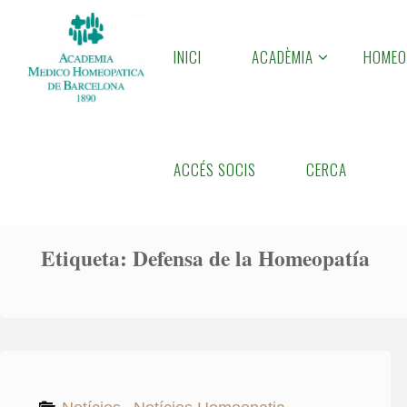
Skip
to
INICI
ACADÈMIA
HOMEO
A
content
M
H
B
Home
Posts tagged "Defensa de la Homeopatía"
ACCÉS SOCIS
CERCA
Etiqueta:
Defensa de la Homeopatía