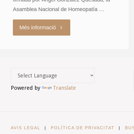
Asamblea Nacional de Homeopatía …
"«La
Més informació
Asamblea
Nacional
de
Powered by
Translate
Homeopatía
defiende
la
AVIS LEGAL
|
POLÍTICA DE PRIVACITAT
|
BU