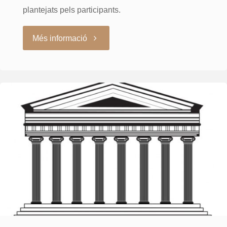
plantejats pels participants.
"Ateneu-
Més informació
Sessió
Clínica
4-
3-
2022"