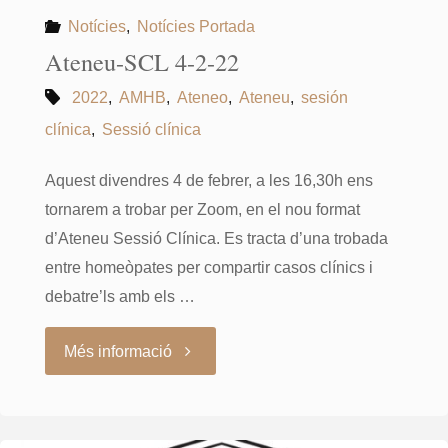
Notícies
,
Notícies Portada
Ateneu-SCL 4-2-22
2022
,
AMHB
,
Ateneo
,
Ateneu
,
sesión
clínica
,
Sessió clínica
Aquest divendres 4 de febrer, a les 16,30h ens
tornarem a trobar per Zoom, en el nou format
d’Ateneu Sessió Clínica. Es tracta d’una trobada
entre homeòpates per compartir casos clínics i
debatre’ls amb els …
"Ateneu-
Més informació
SCL
4-