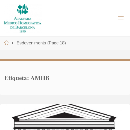
Skip
to
A
content
M
H
B
Home
Esdeveniments
(Page 18)
Etiqueta:
AMHB