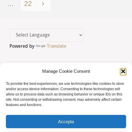
Paginació
…
22
1-
de
2022"
les
Powered by
Translate
entrades
Manage Cookie Consent
To provide the best experiences, we use technologies like cookies to store
AVIS LEGAL
|
POLÍTICA DE PRIVACITAT
|
and/or access device information. Consenting to these technologies will
allow us to process data such as browsing behavior or unique IDs on this
BUSQUES HOMEÒPATA?
|
ACCÉS SOCIS
site. Not consenting or withdrawing consent, may adversely affect certain
features and functions.
© AMHB
Accepta