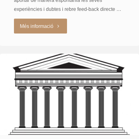
experiències i dubtes i rebre feed-back directe …
"Ateneu-
Més informació
Sessió
Clínica
4-
2-
2022"