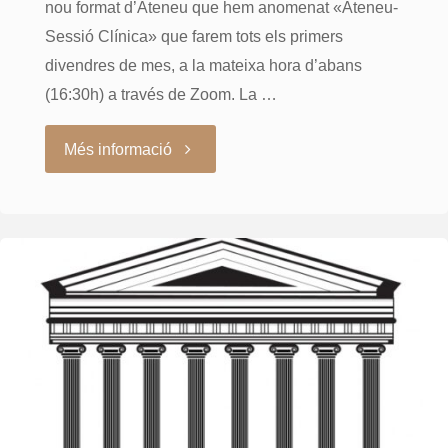
nou format d’Ateneu que hem anomenat «Ateneu-
Sessió Clínica» que farem tots els primers
divendres de mes, a la mateixa hora d’abans
(16:30h) a través de Zoom. La …
"Ateneu
Més informació
–
Sessió
Clínica
14-
1-
22"