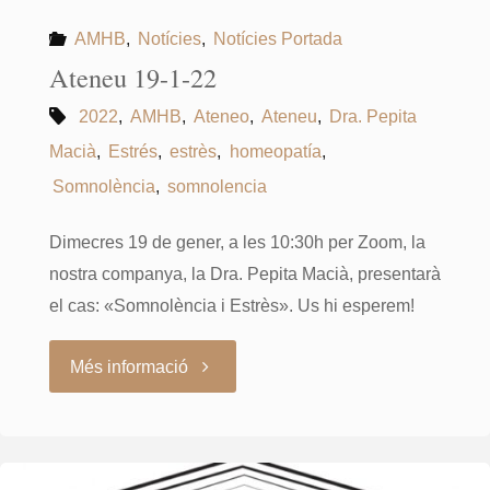
AMHB
,
Notícies
,
Notícies Portada
Ateneu 19-1-22
2022
,
AMHB
,
Ateneo
,
Ateneu
,
Dra. Pepita
Macià
,
Estrés
,
estrès
,
homeopatía
,
Somnolència
,
somnolencia
Dimecres 19 de gener, a les 10:30h per Zoom, la
nostra companya, la Dra. Pepita Macià, presentarà
el cas: «Somnolència i Estrès». Us hi esperem!
"Ateneu
Més informació
19-
1-