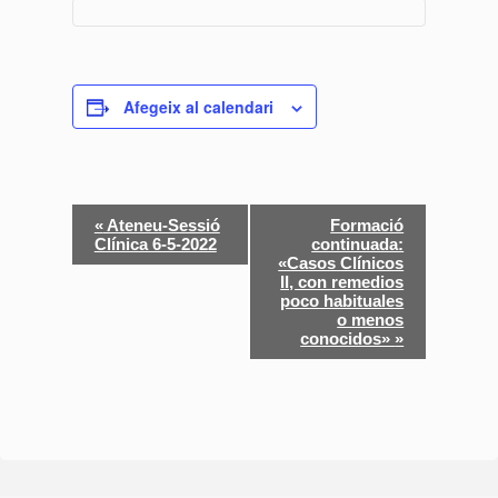
Afegeix al calendari
N
«
Ateneu-Sessió
Formació
Clínica 6-5-2022
continuada:
a
«Casos Clínicos
II, con remedios
v
poco habituales
o menos
e
conocidos»
»
g
a
c