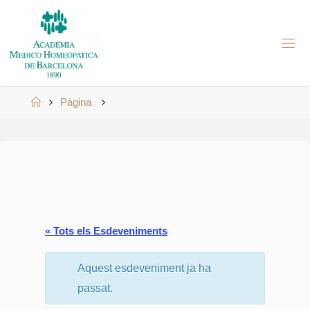
Skip
to
A
content
M
H
B
Home
Pàgina
« Tots els Esdeveniments
Aquest esdeveniment ja ha
passat.