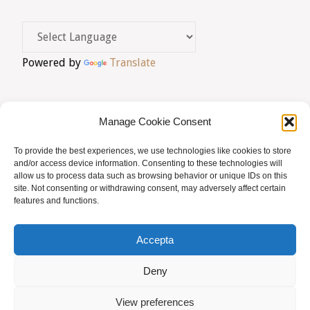
i
ó
d
Powered by
Translate
'
E
Manage Cookie Consent
s
To provide the best experiences, we use technologies like cookies to store
d
AVIS LEGAL
|
POLÍTICA DE PRIVACITAT
|
and/or access device information. Consenting to these technologies will
allow us to process data such as browsing behavior or unique IDs on this
e
BUSQUES HOMEÒPATA?
|
ACCÉS SOCIS
site. Not consenting or withdrawing consent, may adversely affect certain
features and functions.
v
© AMHB
e
Accepta
n
Powered by
Fluida
&
WordPress.
Deny
i
View preferences