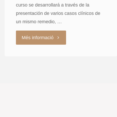
curso se desarrollará a través de la
presentación de varios casos clínicos de
un mismo remedio, …
"Curso
Més informació
de
Veterinaria
homeopática
con
el