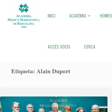
Skip
to
INICI
ACADÈMIA
HOMEO
A
content
M
H
B
Home
Posts tagged "Alain Duport"
ACCÉS SOCIS
CERCA
Etiqueta:
Alain Duport