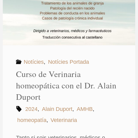
Notícies
,
Notícies Portada
Curso de Verinaria
homeopática con el Dr. Alain
Duport
2024
,
Alain Duport
,
AMHB
,
homeopatía
,
Veterinaria
Tanto si sois veterinarios, médicos o