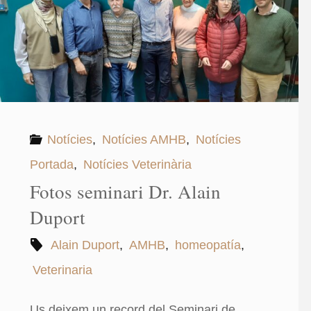
Notícies
,
Notícies AMHB
,
Notícies
Portada
,
Notícies Veterinària
Fotos seminari Dr. Alain
Duport
Alain Duport
,
AMHB
,
homeopatía
,
Veterinaria
Us deixem un record del Seminari de