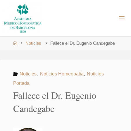
Skip
to
A
content
M
H
B
Home
Notícies
Fallece el Dr. Eugenio Candegabe
Notícies
,
Notícies Homeopatia
,
Notícies
Portada
Fallece el Dr. Eugenio
Candegabe