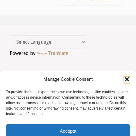
Powered by
Translate
Manage Cookie Consent
To provide the best experiences, we use technologies like cookies to store
AVIS LEGAL
|
POLÍTICA DE PRIVACITAT
|
and/or access device information. Consenting to these technologies will
allow us to process data such as browsing behavior or unique IDs on this
BUSQUES HOMEÒPATA?
|
ACCÉS SOCIS
site. Not consenting or withdrawing consent, may adversely affect certain
features and functions.
© AMHB
Accepta