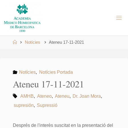
Skip
to
A
content
M
H
B
Home
Notícies
Ateneu 17-11-2021
Notícies
,
Notícies Portada
Ateneu 17-11-2021
AMHB
,
Ateneo
,
Ateneu
,
Dr. Joan Mora
,
supresión
,
Supressió
Després de l'interès suscitat en la presentació del