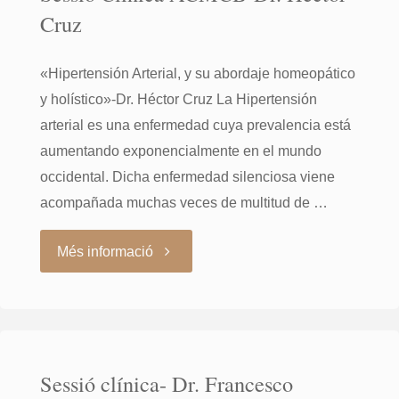
Cruz
Héctor
«Hipertensión Arterial, y su abordaje homeopático
Cruz"
y holístico»-Dr. Héctor Cruz La Hipertensión
arterial es una enfermedad cuya prevalencia está
aumentando exponencialmente en el mundo
occidental. Dicha enfermedad silenciosa viene
acompañada muchas veces de multitud de …
"Sessió
Més informació
Clínica
ACMCB-
Sessió clínica- Dr. Francesco
Dr.