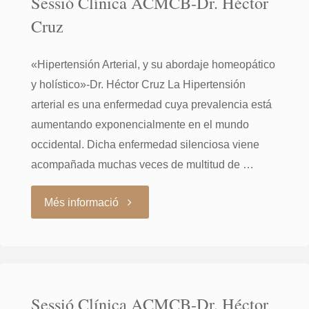
Sessió Clínica ACMCB-Dr. Héctor
Cruz
Perfeccionament
«Hipertensión Arterial, y su abordaje homeopático
en
y holístico»-Dr. Héctor Cruz La Hipertensión
Homeopatia
arterial es una enfermedad cuya prevalencia está
aumentando exponencialmente en el mundo
2016-
occidental. Dicha enfermedad silenciosa viene
acompañada muchas veces de multitud de …
17"
"Sessió
Més informació
Clínica
ACMCB-
Sessió Clínica ACMCB-Dr. Héctor
Dr.