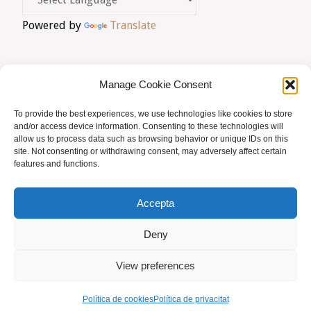
Powered by
Translate
les
entrades
Manage Cookie Consent
To provide the best experiences, we use technologies like cookies to store
AVIS LEGAL
|
POLÍTICA DE PRIVACITAT
|
and/or access device information. Consenting to these technologies will
allow us to process data such as browsing behavior or unique IDs on this
BUSQUES HOMEÒPATA?
|
ACCÉS SOCIS
site. Not consenting or withdrawing consent, may adversely affect certain
features and functions.
© AMHB
Accepta
Powered by
Fluida
&
WordPress.
Deny
View preferences
Política de cookies
Política de privacitat