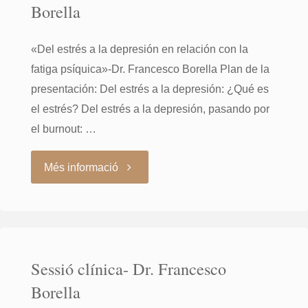
Borella
Héctor
«Del estrés a la depresión en relación con la
Cruz"
fatiga psíquica»-Dr. Francesco Borella Plan de la
presentación: Del estrés a la depresión: ¿Qué es
el estrés? Del estrés a la depresión, pasando por
el burnout: …
"Sessió
Més informació
clínica-
Dr.
Sessió clínica- Dr. Francesco
Francesco
Borella
Borella"