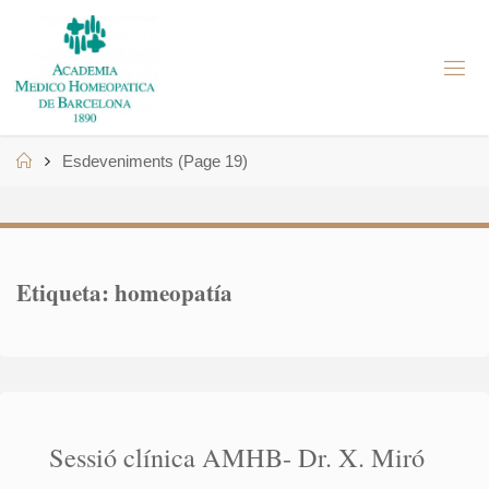
Skip
to
A
content
M
H
B
Home
Esdeveniments
(Page 19)
Etiqueta:
homeopatía
Sessió clínica AMHB- Dr. X. Miró