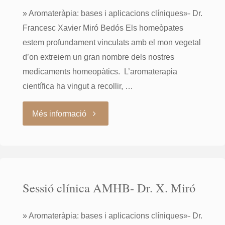
» Aromateràpia: bases i aplicacions clíniques»- Dr.
Francesc Xavier Miró Bedós Els homeòpates
estem profundament vinculats amb el mon vegetal
d’on extreiem un gran nombre dels nostres
medicaments homeopàtics. L’aromaterapia
científica ha vingut a recollir, …
"Sessió
Més informació
clínica
AMHB-
Sessió clínica AMHB- Dr. X. Miró
Dr.
X.
» Aromateràpia: bases i aplicacions clíniques»- Dr.