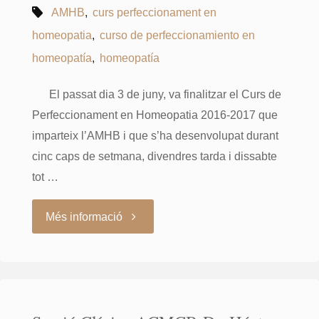
AMHB
,
curs perfeccionament en
homeopatia
,
curso de perfeccionamiento en
homeopatía
,
homeopatía
El passat dia 3 de juny, va finalitzar el Curs de
Perfeccionament en Homeopatia 2016-2017 que
imparteix l’AMHB i que s’ha desenvolupat durant
cinc caps de setmana, divendres tarda i dissabte
tot …
"Finalitza
Més informació
el
Curs
de