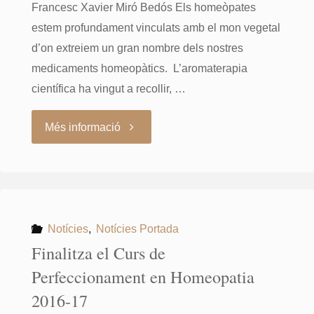
Francesc Xavier Miró Bedós Els homeòpates
Miró"
estem profundament vinculats amb el mon vegetal
d’on extreiem un gran nombre dels nostres
medicaments homeopàtics. L’aromaterapia
científica ha vingut a recollir, …
"Sessió
Més informació
clínica
AMHB-
Dr.
Notícies
,
Notícies Portada
Finalitza el Curs de
X.
Perfeccionament en Homeopatia
Miró"
2016-17