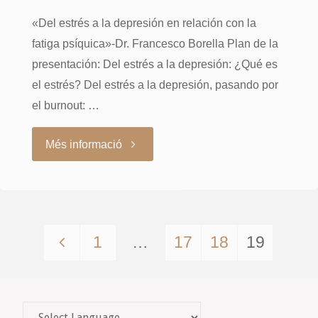
«Del estrés a la depresión en relación con la
fatiga psíquica»-Dr. Francesco Borella Plan de la
presentación: Del estrés a la depresión: ¿Qué es
el estrés? Del estrés a la depresión, pasando por
el burnout: …
"Sessió
Més informació
clínica-
Dr.
1
…
17
18
19
Francesco
Paginació
Borella"
de