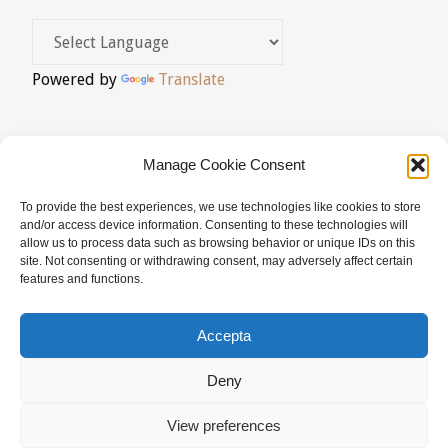
Powered by
Translate
Manage Cookie Consent
To provide the best experiences, we use technologies like cookies to store
AVIS LEGAL
|
POLÍTICA DE PRIVACITAT
|
and/or access device information. Consenting to these technologies will
allow us to process data such as browsing behavior or unique IDs on this
BUSQUES HOMEÒPATA?
|
ACCÉS SOCIS
site. Not consenting or withdrawing consent, may adversely affect certain
features and functions.
© AMHB
Accepta
Powered by
Fluida
&
WordPress.
Deny
View preferences