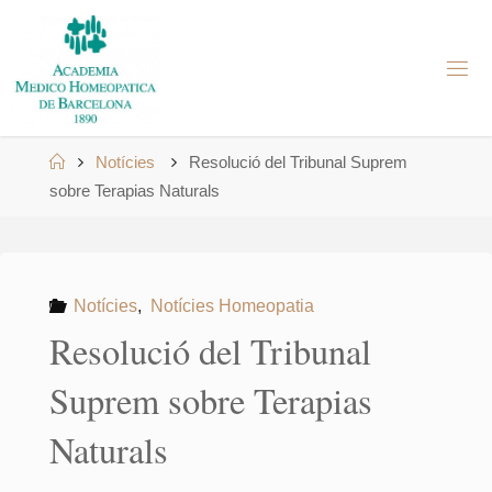
Skip
to
A
content
M
H
B
Home
Notícies
Resolució del Tribunal Suprem
sobre Terapias Naturals
Notícies
,
Notícies Homeopatia
Resolució del Tribunal
Suprem sobre Terapias
Naturals