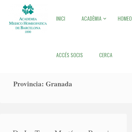
Skip
to
INICI
ACADÈMIA
HOMEO
A
content
M
H
B
Home
Homeopatas
ACCÉS SOCIS
CERCA
Provincia:
Granada