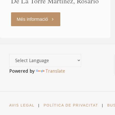
De La Torre Martínez, Rosario
"De
Més informació
La
Torre
Martínez,
Powered by
Translate
Rosario"
AVIS LEGAL
|
POLÍTICA DE PRIVACITAT
|
BU