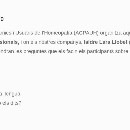
00
 Amics i Usuaris de l’Homeopatia (ACPAUH) organitza a
sionals,
i on els nostres companys,
Isidre Lara Llobet
dran les preguntes que els facin els participants sobr
la llengua
els dits?