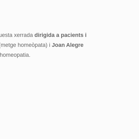
questa xerrada
dirigida a pacients i
(metge homeòpata) i
Joan Alegre
e homeopatia.