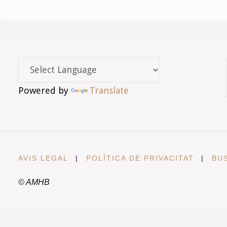
e
g
a
c
Powered by
Translate
i
ó
d
'
AVIS LEGAL
|
POLÍTICA DE PRIVACITAT
|
BU
E
© AMHB
s