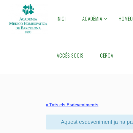
Skip
to
INICI
ACADÈMIA
HOMEO
A
content
M
H
B
Home
Pàgina
ACCÉS SOCIS
CERCA
« Tots els Esdeveniments
Aquest esdeveniment ja ha pa