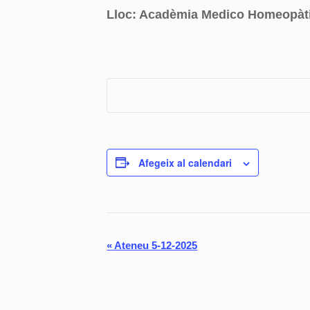
Lloc: Acadèmia Medico Homeopàti
Afegeix al calendari
N
«
Ateneu 5-12-2025
a
v