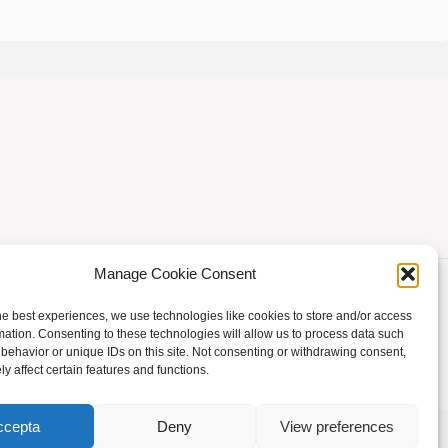
Manage Cookie Consent
he best experiences, we use technologies like cookies to store and/or access
mation. Consenting to these technologies will allow us to process data such
behavior or unique IDs on this site. Not consenting or withdrawing consent,
Powered by
Fluida
&
WordPress.
y affect certain features and functions.
ccepta
Deny
View preferences