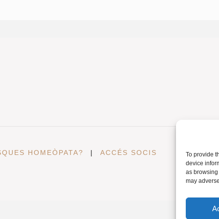
SQUES HOMEÒPATA?
|
ACCÉS SOCIS
To provide t
device infor
as browsing 
may adversel
A