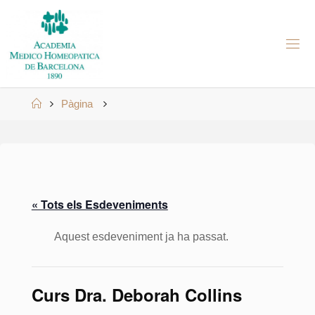
Skip
to
A
content
M
H
B
Home
Pàgina
« Tots els Esdeveniments
Aquest esdeveniment ja ha passat.
Curs Dra. Deborah Collins