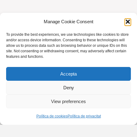
Manage Cookie Consent
To provide the best experiences, we use technologies like cookies to store
AVIS LEGAL
|
POLÍTICA DE PRIVACITAT
|
and/or access device information. Consenting to these technologies will
allow us to process data such as browsing behavior or unique IDs on this
BUSQUES HOMEÒPATA?
|
ACCÉS SOCIS
site. Not consenting or withdrawing consent, may adversely affect certain
features and functions.
© AMHB
Accepta
Powered by
Fluida
&
WordPress.
Deny
View preferences
Política de cookies
Política de privacitat