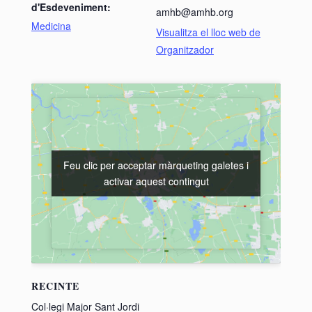
d'Esdeveniment:
amhb@amhb.org
Medicina
Visualitza el lloc web de
Organitzador
Feu clic per acceptar màrqueting galetes i
Feu clic per acceptar màrqueting galetes i
activar aquest contingut
activar aquest contingut
RECINTE
Col·legi Major Sant Jordi