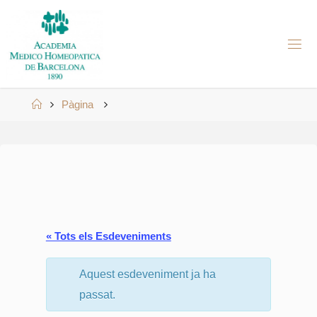
Skip
to
A
content
M
H
B
Home
Pàgina
« Tots els Esdeveniments
Aquest esdeveniment ja ha
passat.