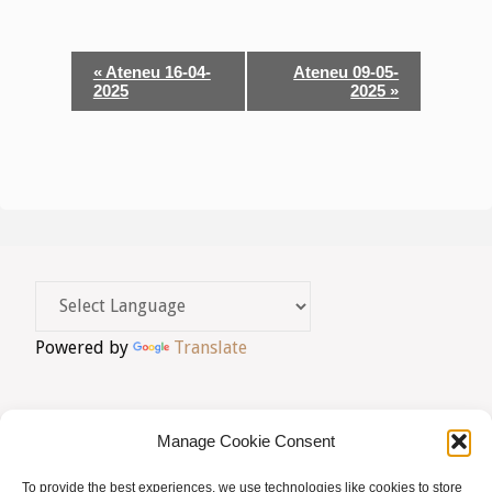
N
«
Ateneu 16-04-
Ateneu 09-05-
2025
2025
»
a
v
e
g
a
c
i
Powered by
Translate
ó
d
Manage Cookie Consent
'
To provide the best experiences, we use technologies like cookies to store