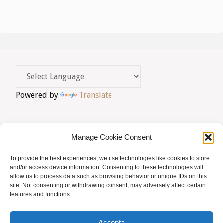
g
a
c
i
ó
Powered by
Translate
d
'
Manage Cookie Consent
E
To provide the best experiences, we use technologies like cookies to store
s
AVIS LEGAL
|
POLÍTICA DE PRIVACITAT
|
and/or access device information. Consenting to these technologies will
allow us to process data such as browsing behavior or unique IDs on this
d
BUSQUES HOMEÒPATA?
|
ACCÉS SOCIS
site. Not consenting or withdrawing consent, may adversely affect certain
features and functions.
e
© AMHB
v
Accepta