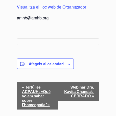
Visualitza el lloc web de Organitzador
amhb@amhb.org
Afegeix al calendari
N
«
Tertúlies
Webinar Dra.
ACPAUH: «Què
Kavita Chandak-
a
volem saber
CERRADO
»
sobre
v
l’homeopatia?»
e