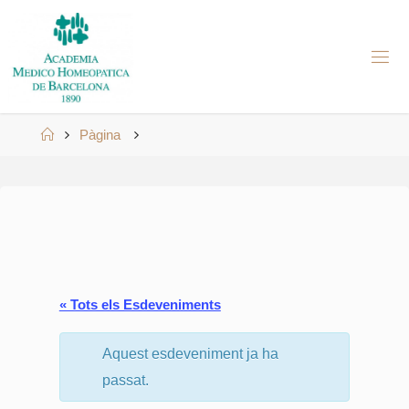
Skip
to
A
content
M
H
B
Home
Pàgina
« Tots els Esdeveniments
Aquest esdeveniment ja ha
passat.