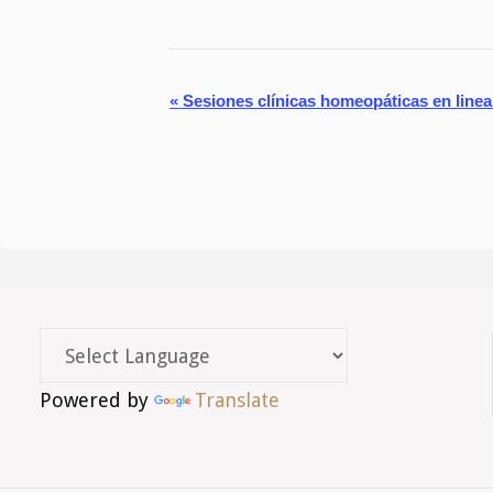
N
«
Sesiones clínicas homeopáticas en line
a
v
e
g
a
c
Powered by
Translate
i
ó