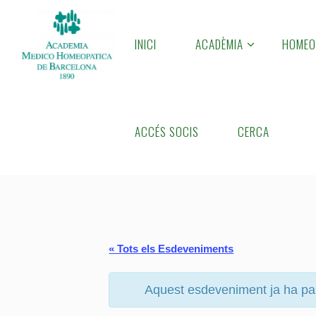
Skip
to
INICI
ACADÈMIA
HOMEO
A
content
M
H
B
Home
Pàgina
ACCÉS SOCIS
CERCA
« Tots els Esdeveniments
Aquest esdeveniment ja ha pa