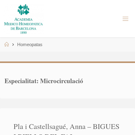
Skip
to
A
content
M
H
B
Home
Homeopatas
Especialitat:
Microcirculació
Pla i Castellsagué, Anna – BIGUES