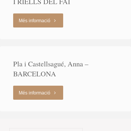
I RIELLS DEL FAI
"Pla
Més informació
i
Castellsagué,
Pla i Castellsagué, Anna –
Anna
BARCELONA
–
BIGUES
"Pla
Més informació
I
i
RIELLS
Castellsagué,