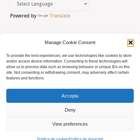
DEL
Anna
Powered by
Translate
FAI"
–
BARCELONA"
Manage Cookie Consent
To provide the best experiences, we use technologies like cookies to store
AVIS LEGAL
|
POLÍTICA DE PRIVACITAT
|
and/or access device information. Consenting to these technologies will
allow us to process data such as browsing behavior or unique IDs on this
BUSQUES HOMEÒPATA?
|
ACCÉS SOCIS
site. Not consenting or withdrawing consent, may adversely affect certain
features and functions.
© AMHB
Accepta
Powered by
Fluida
&
WordPress.
Deny
View preferences
Política de cookies
Política de privacitat