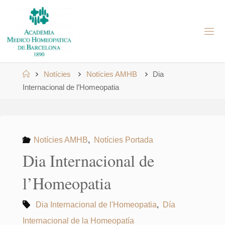
Skip
to
A
content
M
H
B
Home
Notícies
Notícies AMHB
Dia
Internacional de l’Homeopatia
Notícies AMHB
,
Notícies Portada
Dia Internacional de
l’Homeopatia
Dia Internacional de l'Homeopatia
,
Día
Internacional de la Homeopatía