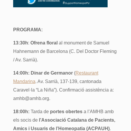
PROGRAMA:
13:30h
:
Ofrena floral
al monument de Samuel
Hahnemann de Barcelona (C. Del Doctor Fleming
/ Av. Sarrià).
14:00h:
Dinar de Germanor
(
Restaurant
Mandarina
. Av. Sarrià, 137-139, cantonada
Caravel·la “La Niña”). Confirmació assistència a:
amhb@amhb.org.
18:00h:
Tarda de
portes obertes
a l’AMHB amb
els socis de
l’Associació Catalana de Pacients,
Amics i Usuaris de l’Homeopatia (ACPAUH)
.