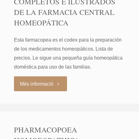
COMPLETOS É ILUSTRADOS
DE LA FARMACIA CENTRAL
HOMEOPÁTICA
Esta farmacopea es el codex para la preparación
de los medicamentos homeopáticos. Lista de
precios. Le sigue una pequeña guía homeopática
doméstica para uso de las familias.
"PRECIOS
Més informació
CORRIENTES
COMPLETOS
PHARMACOPOEA
É