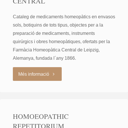
CENTRAL
Cataleg de medicaments homeopàtics en envasos
sols, botiquins de tots tipus, objectes per a la
preparació de medicaments, instruments
quirúrgics i obres homeopàtiques, ofertats per la
Farmàcia Homeopàtica Central de Leipzig,
Alemanya, fundada l´any 1866.
"CATALOGO
Més informació
ILUSTRADO
DE
HOMOEOPATHIC
LA
REPETITORIUM