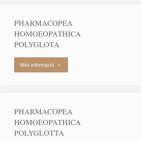
COMPLETOS
PHARMACOPEA
E
HOMOEOPATHICA
ILUSTRADOS
POLYGLOTA
DE
"PHARMACOPEA
Més informació
LA
HOMOEOPATHICA
FARMACIA
POLYGLOTA"
CENTRAL
PHARMACOPEA
HOMEOPATICA"
HOMOEOPATHICA
POLYGLOTTA