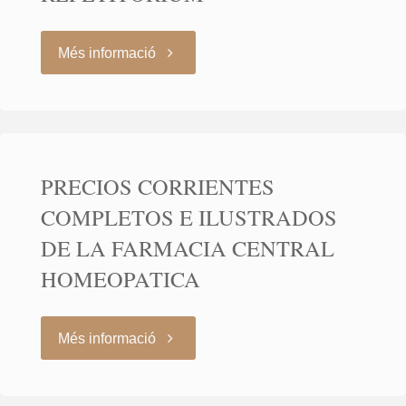
FARMACIA
HOMEOPÁTICA
"HOMOEOPATHIC
Més informació
CENTRAL"
REPETITORIUM"
PRECIOS CORRIENTES
COMPLETOS E ILUSTRADOS
DE LA FARMACIA CENTRAL
HOMEOPATICA
"PRECIOS
Més informació
CORRIENTES