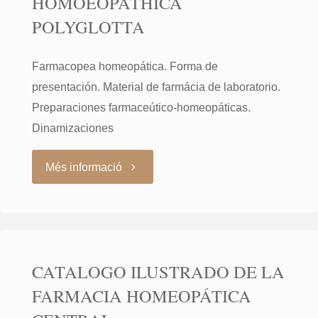
HOMOEOPATHICA
ILUSTRADOS
POLYGLOTTA
DE
Farmacopea homeopática. Forma de
LA
presentación. Material de farmácia de laboratorio.
Preparaciones farmaceútico-homeopáticas.
FARMACIA
Dinamizaciones
CENTRAL
"PHARMACOPOEA
Més informació
HOMEOPÁTICA"
HOMOEOPATHICA
POLYGLOTTA"
CATALOGO ILUSTRADO DE LA
FARMACIA HOMEOPÁTICA