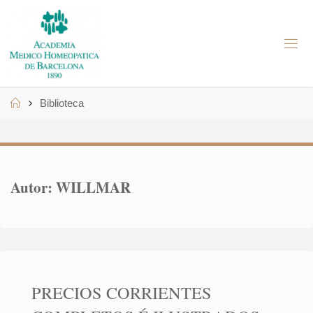
Skip
to
A
content
M
H
B
Home
Biblioteca
Autor:
WILLMAR
PRECIOS CORRIENTES