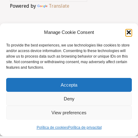
Powered by
Translate
Manage Cookie Consent
To provide the best experiences, we use technologies like cookies to store
AVIS LEGAL
|
POLÍTICA DE PRIVACITAT
|
and/or access device information. Consenting to these technologies will
allow us to process data such as browsing behavior or unique IDs on this
BUSQUES HOMEÒPATA?
|
ACCÉS SOCIS
site. Not consenting or withdrawing consent, may adversely affect certain
features and functions.
© AMHB
Accepta
Powered by
Fluida
&
WordPress.
Deny
View preferences
Política de cookies
Política de privacitat